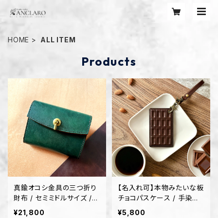
HOME
ALL ITEM
Products
真鍮オコシ金具の三つ折り
【名入れ可】本物みたいな板
財布 / セミミドルサイズ /
チョコパスケース / 手染め
スプルース
本革の立体成形
¥21,800
¥5,800